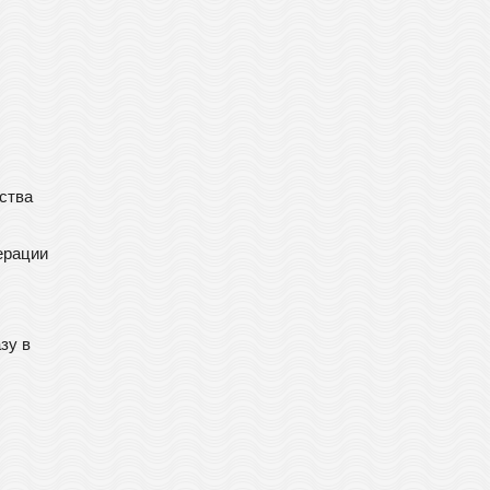
ства
ерации
зу в