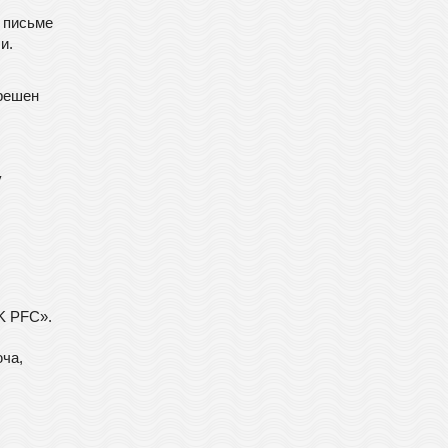
В письме
и.
зрешен
у
K PFC».
юча,