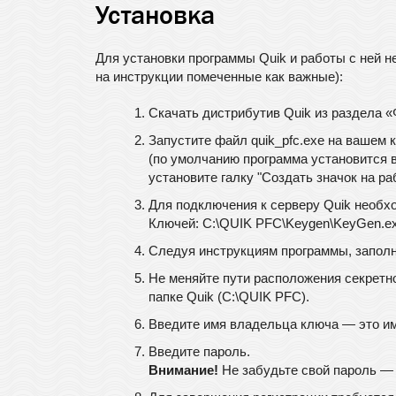
Установка
Для установки программы Quik и работы с ней 
на инструкции помеченные как важные):
Скачать дистрибутив Quik из раздела 
Запустите файл quik_pfc.exe на вашем
(по умолчанию программа установится в
установите галку "Создать значок на ра
Для подключения к серверу Quik необхо
Ключей: C:\QUIK PFC\Keygen\KeyGen.ex
Следуя инструкциям программы, заполни
Не меняйте пути расположения секретно
папке Quik (C:\QUIK PFC).
Введите имя владельца ключа — это имя
Введите пароль.
Внимание!
Не забудьте свой пароль — 