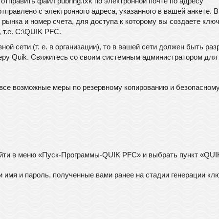
отправить файл pubring.txk по электронной почте по адресу
правлено с электронного адреса, указанного в вашей анкете. 
рынка и номер счета, для доступа к которому вы создаете ключ
 т.е. С:\QUIK PFC.
ой сети (т. е. в организации), то в вашей сети должен быть ра
веру Quik. Свяжитесь со своим системным администратором для
все возможные меры по резервному копированию и безопасном
айти в меню «Пуск-Программы-QUIK PFC» и выбрать пункт «QUI
и имя и пароль, полученные вами ранее на стадии генерации кл