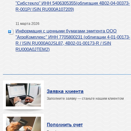
"Сибстекло" ИНН 5406305355(облигация 4B02-04-00373-
R-001P/ ISIN RU000A107209)
11 марта 2026
Информация с ценными бумагами эмитента ООО
"АгроКомплекс" ИНН 7705800231 (облигации 4-01-00173-
R / ISIN RU000A0JSL87, 4B02-01-00173-R / ISIN
RU000A0JTEM2)
Заявка клиента
Заполните заявку — станьте нашим клиентом
Пополнить счет