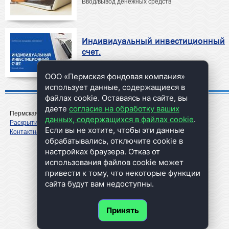
Ввод/вывод денежных средств
Индивидуальный инвестиционный
счет.
Что это?
ООО «Пермская фондовая компания»
использует данные, содержащиеся в
файлах cookie. Оставаясь на сайте, вы
даете
согласие на обработку ваших
Пермская Фондовая Компания
данных, содержащихся в файлах cookie
.
Раскрытие информации
Если вы не хотите, чтобы эти данные
Контактная информация
обрабатывались, отключите cookie в
настройках браузера. Отказ от
использования файлов cookie может
привести к тому, что некоторые функции
cайта будут вам недоступны.
Принять